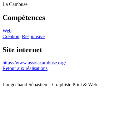
La Cambuse
Compétences
Web
Création
,
Responsive
Site internet
https://www.assolacambuse.org/
Retour aux réalisations
Longechaud Sébastien – Graphiste Print & Web –
06 51 39 35 72
Mentions légales