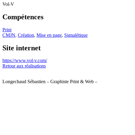
Vol-V
Compétences
Print
CMJN
,
Création
,
Mise en page
,
Signalétique
Site internet
https://www.vol-v.com/
Retour aux réalisations
Longechaud Sébastien – Graphiste Print & Web –
06 51 39 35 72
Mentions légales